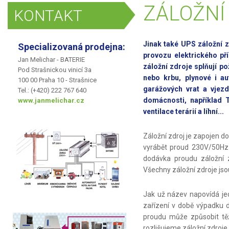
ZÁLOŽNÍ
KONTAKT
Jinak také UPS
záložní 
Specializovaná prodejna:
provozu elektrického př
Jan Melichar - BATERIE
záložní zdroje splňují 
Pod Strašnickou vinicí 3a
nebo krbu, plynové i au
100 00 Praha 10 - Strašnice
garážových vrat a vjezd
Tel.: (+420) 222 767 640
domácnosti, například T
www.janmelichar.cz
ventilace terárií a líhní...
Záložní zdroj je zapojen do
vyrábět proud 230V/50Hz 
dodávka proudu záložní z
Všechny záložní zdroje jso
Jak už název napovídá jedn
zařízení v době výpadku d
proudu může způsobit těž
rozlišujeme záložní zdroje