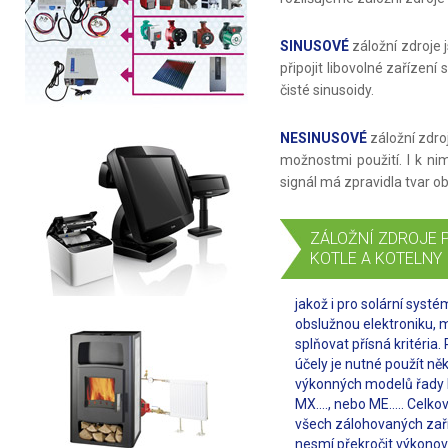
SINUSOVÉ
záložní zdroje 
připojit libovolné zařízení
čisté sinusoidy.
NESINUSOVÉ
záložní zdro
možnostmi použití. I k nim
signál má zpravidla tvar 
ZÁLOŽNÍ ZDROJE 
KOTLE A KOTELNY
jakož i pro solární systé
obslužnou elektroniku, 
splňovat přísná kritéria. 
účely je nutné použít ně
výkonných modelů řady 
MX…., nebo ME….. Celkov
všech zálohovaných zař
nesmí překročit výkono